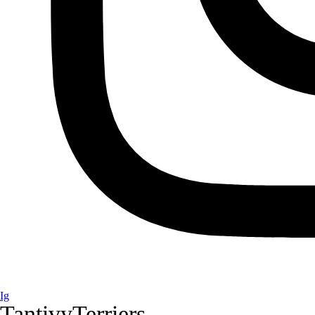
Ig
TantivyTerriers