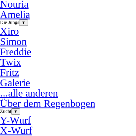
Nouria
Amelia
Die Jungs
▼
Xiro
Simon
Freddie
Twix
Fritz
Galerie
...alle anderen
Über dem Regenbogen
Zucht
▼
Y-Wurf
X-Wurf